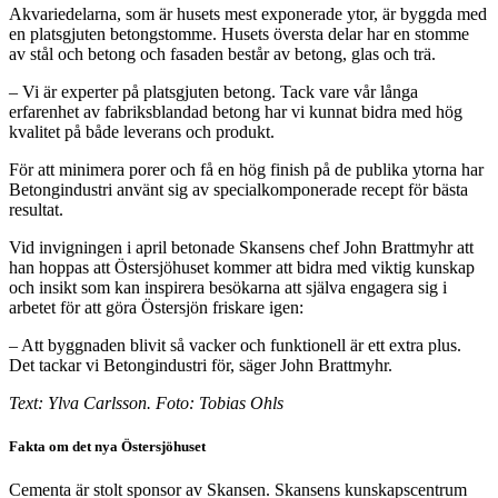
Akvariedelarna, som är husets mest exponerade ytor, är byggda med
en platsgjuten betongstomme. Husets översta delar har en stomme
av stål och betong och fasaden består av betong, glas och trä.
– Vi är experter på platsgjuten betong. Tack vare vår långa
erfarenhet av fabriksblandad betong har vi kunnat bidra med hög
kvalitet på både leverans och produkt.
För att minimera porer och få en hög finish på de publika ytorna har
Betongindustri använt sig av specialkomponerade recept för bästa
resultat.
Vid invigningen i april betonade Skansens chef John Brattmyhr att
han hoppas att Östersjöhuset kommer att bidra med viktig kunskap
och insikt som kan inspirera besökarna att själva engagera sig i
arbetet för att göra Östersjön friskare igen:
– Att byggnaden blivit så vacker och funktionell är ett extra plus.
Det tackar vi Betongindustri för, säger John Brattmyhr.
Text: Ylva Carlsson. Foto: Tobias Ohls
Fakta om det nya Östersjöhuset
Cementa är stolt sponsor av Skansen. Skansens kunskapscentrum