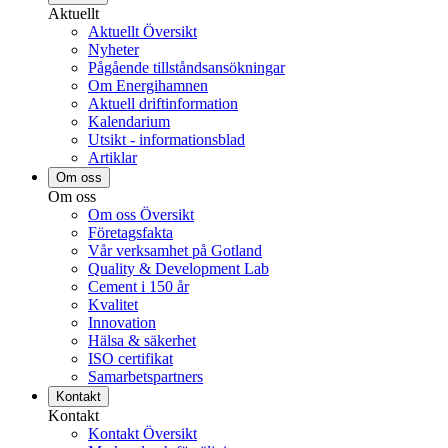
Aktuellt
Aktuellt Översikt
Nyheter
Pågående tillståndsansökningar
Om Energihamnen
Aktuell driftinformation
Kalendarium
Utsikt - informationsblad
Artiklar
Om oss
Om oss
Om oss Översikt
Företagsfakta
Vår verksamhet på Gotland
Quality & Development Lab
Cement i 150 år
Kvalitet
Innovation
Hälsa & säkerhet
ISO certifikat
Samarbetspartners
Kontakt
Kontakt
Kontakt Översikt