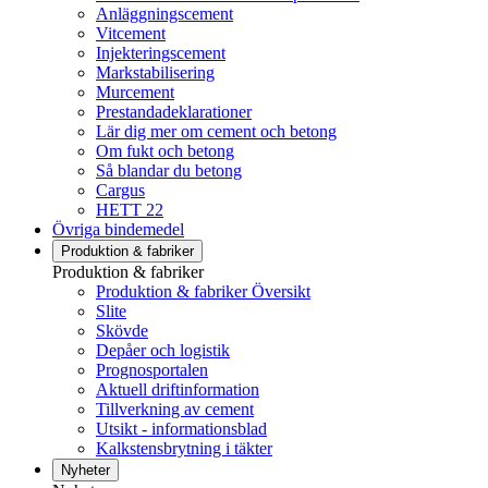
Anläggningscement
Vitcement
Injekteringscement
Markstabilisering
Murcement
Prestandadeklarationer
Lär dig mer om cement och betong
Om fukt och betong
Så blandar du betong
Cargus
HETT 22
Övriga bindemedel
Produktion & fabriker
Produktion & fabriker
Produktion & fabriker Översikt
Slite
Skövde
Depåer och logistik
Prognosportalen
Aktuell driftinformation
Tillverkning av cement
Utsikt - informationsblad
Kalkstensbrytning i täkter
Nyheter