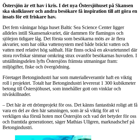
Östersjön är ett hav i kris. I det nya Östersjöhuset på Skansen
ska skolklasser och andra besökare få inspiration till att göra en
insats för ett friskare hav.
Det fem våningar höga huset Baltic Sea Science Center ligger
alldeles intill Skansenakvariet, där dammen för flamingos och
sjölejon tidigare låg. Det första som besökarna möts av är flera
akvarier, som har olika vattensystem med både bräckt vatten och
vatten med relativt hög salthalt. Här finns också en akvarietunnel där
stora rovfiskar simmar omkring strax ovanför besökarnas huvuden. I
utställningsdelen lyfts Östersjöns främsta utmaningar fram:
miljögifter, fiske och övergödning.
Företaget Betongindustri har som materialleverantör haft en viktig
roll i projektet. Totalt har Betongindustri levererat 1 300 kubikmeter
betong till Östersjöhuset, som innehåller gott om vinklar och
nivåskillnader.
– Det här är ett drömprojekt för oss. Det känns fantastiskt roligt att få
vara en del av den här satsningen, som är så viktig för att vi
verkligen ska förstå hoten mot Östersjön och vad det betyder för oss
och framtida generationer, säger Mathias Ullgren, marknadschef på
Betongindustri.