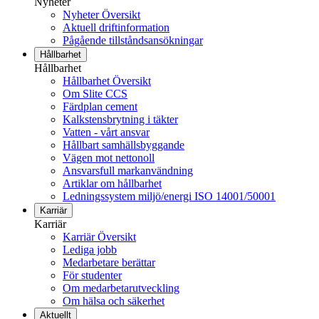
Nyheter
Nyheter Översikt
Aktuell driftinformation
Pågående tillståndsansökningar
Hållbarhet
Hållbarhet
Hållbarhet Översikt
Om Slite CCS
Färdplan cement
Kalkstensbrytning i täkter
Vatten - vårt ansvar
Hållbart samhällsbyggande
Vägen mot nettonoll
Ansvarsfull markanvändning
Artiklar om hållbarhet
Ledningssystem miljö/energi ISO 14001/50001
Karriär
Karriär
Karriär Översikt
Lediga jobb
Medarbetare berättar
För studenter
Om medarbetarutveckling
Om hälsa och säkerhet
Aktuellt