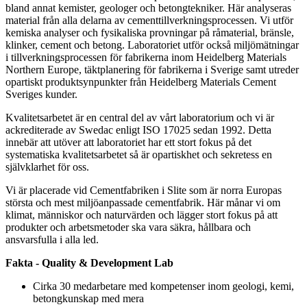
bland annat kemister, geologer och betongtekniker. Här analyseras
material från alla delarna av cementtillverkningsprocessen. Vi utför
kemiska analyser och fysikaliska provningar på råmaterial, bränsle,
klinker, cement och betong. Laboratoriet utför också miljömätningar
i tillverkningsprocessen för fabrikerna inom Heidelberg Materials
Northern Europe, täktplanering för fabrikerna i Sverige samt utreder
opartiskt produktsynpunkter från Heidelberg Materials Cement
Sveriges kunder.
Kvalitetsarbetet är en central del av vårt laboratorium och vi är
ackrediterade av Swedac enligt ISO 17025 sedan 1992. Detta
innebär att utöver att laboratoriet har ett stort fokus på det
systematiska kvalitetsarbetet så är opartiskhet och sekretess en
självklarhet för oss.
Vi är placerade vid Cementfabriken i Slite som är norra Europas
största och mest miljöanpassade cementfabrik. Här månar vi om
klimat, människor och naturvärden och lägger stort fokus på att
produkter och arbetsmetoder ska vara säkra, hållbara och
ansvarsfulla i alla led.
Fakta - Quality & Development Lab
Cirka 30 medarbetare med kompetenser inom geologi, kemi,
betongkunskap med mera