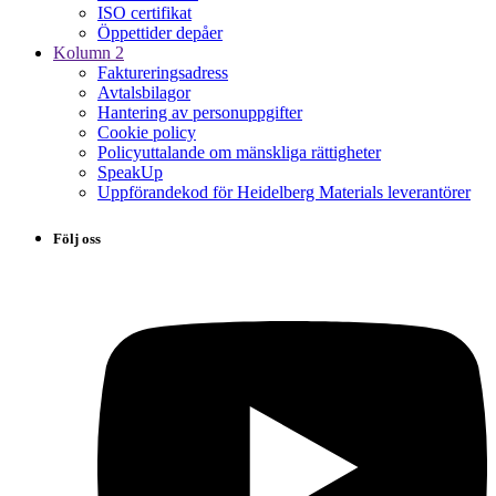
ISO certifikat
Öppettider depåer
Kolumn 2
Faktureringsadress
Avtalsbilagor
Hantering av personuppgifter
Cookie policy
Policyuttalande om mänskliga rättigheter
SpeakUp
Uppförandekod för Heidelberg Materials leverantörer
Följ oss