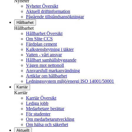
Nyheter
Nyheter Översikt
Aktuell driftinformation
Pågående tillståndsansökningar
Hållbarhet
Hållbarhet
Hållbarhet Översikt
Om Slite CCS
Färdplan cement
Kalkstensbrytning i täkter
Vatten - vårt ansvar
Hållbart samhällsbyggande
Vägen mot nettonoll
Ansvarsfull markanvändning
Artiklar om hållbarhet
Ledningssystem miljö/energi ISO 14001/50001
Karriär
Karriär
Karriär Översikt
Lediga jobb
Medarbetare berättar
För studenter
Om medarbetarutveckling
Om hälsa och säkerhet
Aktuellt