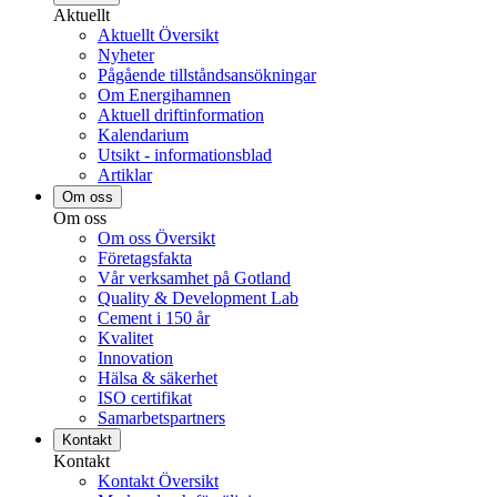
Aktuellt
Aktuellt Översikt
Nyheter
Pågående tillståndsansökningar
Om Energihamnen
Aktuell driftinformation
Kalendarium
Utsikt - informationsblad
Artiklar
Om oss
Om oss
Om oss Översikt
Företagsfakta
Vår verksamhet på Gotland
Quality & Development Lab
Cement i 150 år
Kvalitet
Innovation
Hälsa & säkerhet
ISO certifikat
Samarbetspartners
Kontakt
Kontakt
Kontakt Översikt