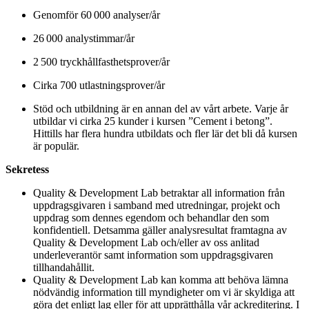
Genomför 60 000 analyser/år
26 000 analystimmar/år
2 500 tryckhållfasthetsprover/år
Cirka 700 utlastningsprover/år
Stöd och utbildning är en annan del av vårt arbete. Varje år
utbildar vi cirka 25 kunder i kursen ”Cement i betong”.
Hittills har flera hundra utbildats och fler lär det bli då kursen
är populär.
Sekretess
Quality & Development Lab betraktar all information från
uppdragsgivaren i samband med utredningar, projekt och
uppdrag som dennes egendom och behandlar den som
konfidentiell. Detsamma gäller analysresultat framtagna av
Quality & Development Lab och/eller av oss anlitad
underleverantör samt information som uppdragsgivaren
tillhandahållit.
Quality & Development Lab kan komma att behöva lämna
nödvändig information till myndigheter om vi är skyldiga att
göra det enligt lag eller för att upprätthålla vår ackreditering. I