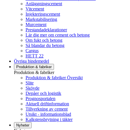
Anläggningscement
Vitcement
Injekteringscement
Markstabilisering
Murcement
Prestandadeklarationer
Lär dig mer om cement och betong
Om fukt och betong
Så blandar du betong
Cargus
HETT 22
Övriga bindemedel
Produktion & fabriker
Produktion & fabriker
Produktion & fabriker Översikt
Slite
Skövde
Depåer och logistik
Prognosportalen
Aktuell driftinformation
Tillverkning av cement
Utsikt - informationsblad
Kalkstensbrytning i täkter
Nyheter