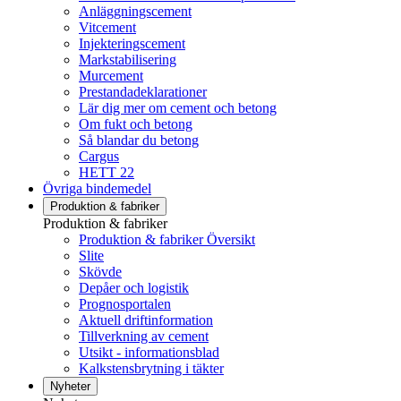
Anläggningscement
Vitcement
Injekteringscement
Markstabilisering
Murcement
Prestandadeklarationer
Lär dig mer om cement och betong
Om fukt och betong
Så blandar du betong
Cargus
HETT 22
Övriga bindemedel
Produktion & fabriker
Produktion & fabriker
Produktion & fabriker Översikt
Slite
Skövde
Depåer och logistik
Prognosportalen
Aktuell driftinformation
Tillverkning av cement
Utsikt - informationsblad
Kalkstensbrytning i täkter
Nyheter