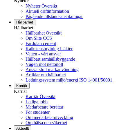
Nyheter
Nyheter Översikt
Aktuell driftinformation
Pågående tillståndsansökningar
Hållbarhet
Hållbarhet
Hållbarhet Översikt
Om Slite CCS
Färdplan cement
Kalkstensbrytning i täkter
Vatten - vårt ansvar
Hållbart samhällsbyggande
Vägen mot nettonoll
Ansvarsfull markanvändning
Artiklar om hållbarhet
Ledningssystem miljö/energi ISO 14001/50001
Karriär
Karriär
Karriär Översikt
Lediga jobb
Medarbetare berättar
För studenter
Om medarbetarutveckling
Om hälsa och säkerhet
Aktuellt