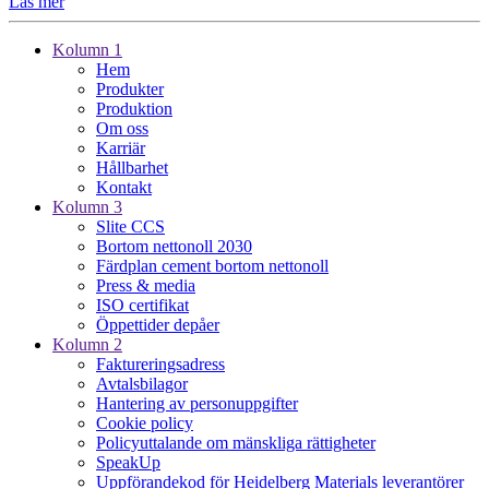
Läs mer
Kolumn 1
Hem
Produkter
Produktion
Om oss
Karriär
Hållbarhet
Kontakt
Kolumn 3
Slite CCS
Bortom nettonoll 2030
Färdplan cement bortom nettonoll
Press & media
ISO certifikat
Öppettider depåer
Kolumn 2
Faktureringsadress
Avtalsbilagor
Hantering av personuppgifter
Cookie policy
Policyuttalande om mänskliga rättigheter
SpeakUp
Uppförandekod för Heidelberg Materials leverantörer