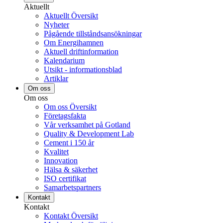
Aktuellt
Aktuellt Översikt
Nyheter
Pågående tillståndsansökningar
Om Energihamnen
Aktuell driftinformation
Kalendarium
Utsikt - informationsblad
Artiklar
Om oss
Om oss
Om oss Översikt
Företagsfakta
Vår verksamhet på Gotland
Quality & Development Lab
Cement i 150 år
Kvalitet
Innovation
Hälsa & säkerhet
ISO certifikat
Samarbetspartners
Kontakt
Kontakt
Kontakt Översikt