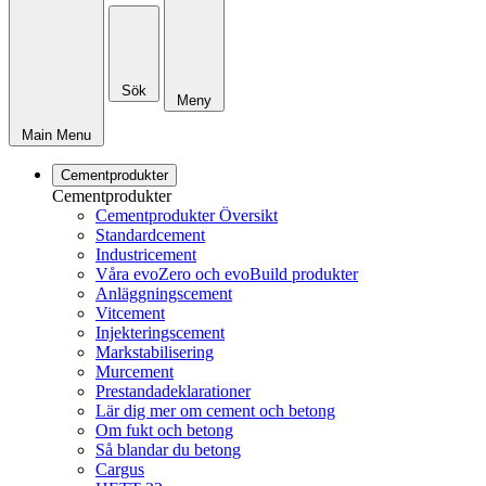
Sök
Meny
Main Menu
Cementprodukter
Cementprodukter
Cementprodukter Översikt
Standardcement
Industricement
Våra evoZero och evoBuild produkter
Anläggningscement
Vitcement
Injekteringscement
Markstabilisering
Murcement
Prestandadeklarationer
Lär dig mer om cement och betong
Om fukt och betong
Så blandar du betong
Cargus