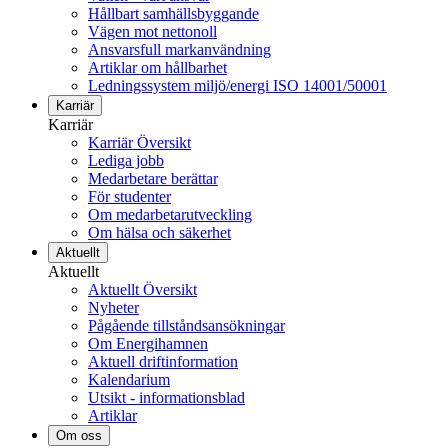
Hållbart samhällsbyggande
Vägen mot nettonoll
Ansvarsfull markanvändning
Artiklar om hållbarhet
Ledningssystem miljö/energi ISO 14001/50001
Karriär
Karriär
Karriär Översikt
Lediga jobb
Medarbetare berättar
För studenter
Om medarbetarutveckling
Om hälsa och säkerhet
Aktuellt
Aktuellt
Aktuellt Översikt
Nyheter
Pågående tillståndsansökningar
Om Energihamnen
Aktuell driftinformation
Kalendarium
Utsikt - informationsblad
Artiklar
Om oss