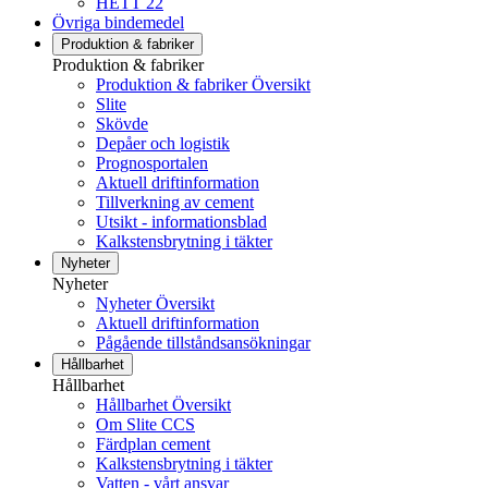
HETT 22
Övriga bindemedel
Produktion & fabriker
Produktion & fabriker
Produktion & fabriker Översikt
Slite
Skövde
Depåer och logistik
Prognosportalen
Aktuell driftinformation
Tillverkning av cement
Utsikt - informationsblad
Kalkstensbrytning i täkter
Nyheter
Nyheter
Nyheter Översikt
Aktuell driftinformation
Pågående tillståndsansökningar
Hållbarhet
Hållbarhet
Hållbarhet Översikt
Om Slite CCS
Färdplan cement
Kalkstensbrytning i täkter
Vatten - vårt ansvar