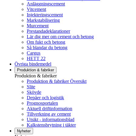
Anläggningscement
Vitcement
Injekteringscement
Markstabilisering
Murcement
Prestandadeklarationer
Lär dig mer om cement och betong
Om fukt och betong
Så blandar du betong
Cargus
HETT 22
Övriga bindemedel
Produktion & fabriker
Produktion & fabriker
Produktion & fabriker Översikt
Slite
Skövde
Depåer och logistik
Prognosportalen
Aktuell driftinformation
Tillverkning av cement
Utsikt - informationsblad
Kalkstensbrytning i täkter
Nyheter