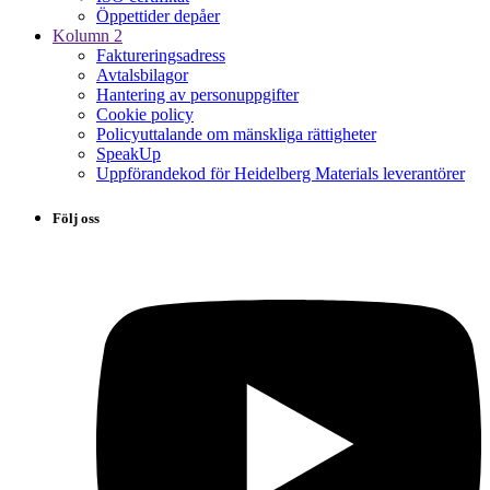
Öppettider depåer
Kolumn 2
Faktureringsadress
Avtalsbilagor
Hantering av personuppgifter
Cookie policy
Policyuttalande om mänskliga rättigheter
SpeakUp
Uppförandekod för Heidelberg Materials leverantörer
Följ oss