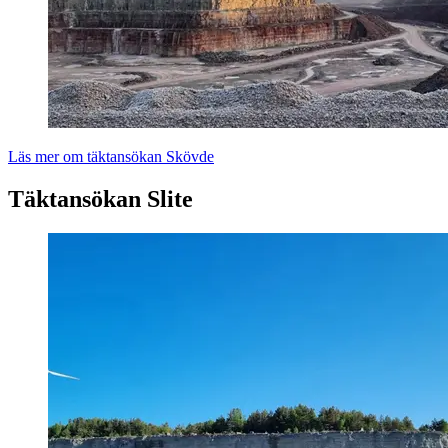
Läs mer om täktansökan Skövde
Täktansökan Slite