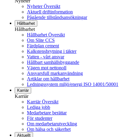
Nyheter
Nyheter Översikt
Aktuell driftinformation
Pågående tillståndsansökningar
Hållbarhet
Hållbarhet
Hållbarhet Översikt
Om Slite CCS
Färdplan cement
Kalkstensbrytning i täkter
Vatten - vårt ansvar
Hållbart samhällsbyggande
Vägen mot nettonoll
Ansvarsfull markanvändning
Artiklar om hållbarhet
Ledningssystem miljö/energi ISO 14001/50001
Karriär
Karriär
Karriär Översikt
Lediga jobb
Medarbetare berättar
För studenter
Om medarbetarutveckling
Om hälsa och säkerhet
Aktuellt