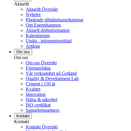
Aktuellt
Aktuellt Översikt
Nyheter
Pågående tillståndsansökningar
Om Energihamnen
Aktuell driftinformation
Kalendarium
Utsikt - informationsblad
Artiklar
Om oss
Om oss
Om oss Översikt
Företagsfakta
Vår verksamhet på Gotland
Quality & Development Lab
Cement i 150 år
Kvalitet
Innovation
Hälsa & säkerhet
ISO certifikat
Samarbetspartners
Kontakt
Kontakt
Kontakt Översikt