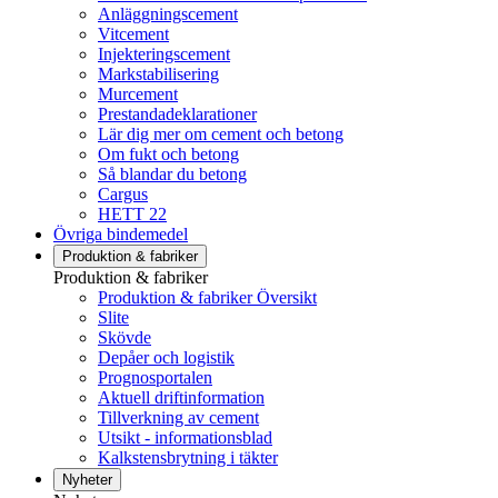
Anläggningscement
Vitcement
Injekteringscement
Markstabilisering
Murcement
Prestandadeklarationer
Lär dig mer om cement och betong
Om fukt och betong
Så blandar du betong
Cargus
HETT 22
Övriga bindemedel
Produktion & fabriker
Produktion & fabriker
Produktion & fabriker Översikt
Slite
Skövde
Depåer och logistik
Prognosportalen
Aktuell driftinformation
Tillverkning av cement
Utsikt - informationsblad
Kalkstensbrytning i täkter
Nyheter