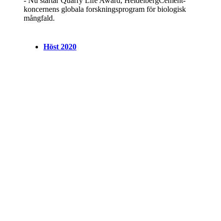
- Nu startar Quarry Life Award, HeidelbergCement-
koncernens globala forskningsprogram för biologisk
mångfald.
Höst 2020