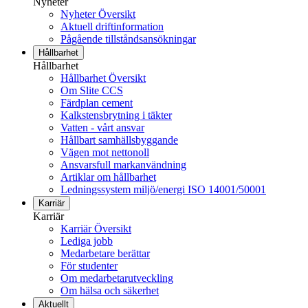
Nyheter
Nyheter Översikt
Aktuell driftinformation
Pågående tillståndsansökningar
Hållbarhet
Hållbarhet
Hållbarhet Översikt
Om Slite CCS
Färdplan cement
Kalkstensbrytning i täkter
Vatten - vårt ansvar
Hållbart samhällsbyggande
Vägen mot nettonoll
Ansvarsfull markanvändning
Artiklar om hållbarhet
Ledningssystem miljö/energi ISO 14001/50001
Karriär
Karriär
Karriär Översikt
Lediga jobb
Medarbetare berättar
För studenter
Om medarbetarutveckling
Om hälsa och säkerhet
Aktuellt