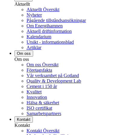
Aktuellt
Aktuellt Översikt
Nyheter
Pågående tillståndsansökningar
Om Energihamnen
Aktuell driftinformation
Kalendarium
Utsikt - informationsblad
Artiklar
Om oss
Om oss
Om oss Översikt
Företagsfakta
Vår verksamhet på Gotland
Quality & Development Lab
Cement i 150 år
Kvalitet
Innovation
Hälsa & säkerhet
ISO certifikat
Samarbetspartners
Kontakt
Kontakt
Kontakt Översikt