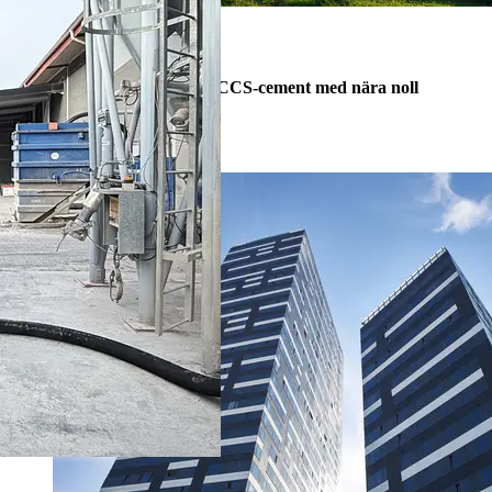
One giant leap
evoZero® – världens första CCS-cement med nära noll
koldioxidutsläpp.
evoZero®