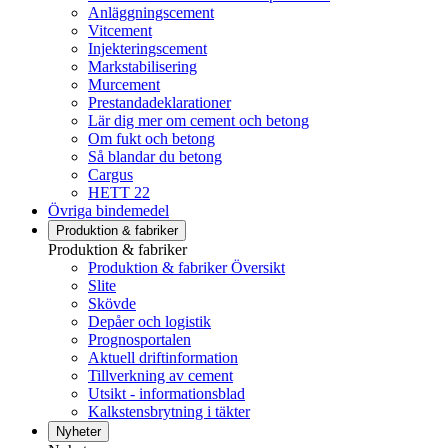
Anläggningscement
Vitcement
Injekteringscement
Markstabilisering
Murcement
Prestandadeklarationer
Lär dig mer om cement och betong
Om fukt och betong
Så blandar du betong
Cargus
HETT 22
Övriga bindemedel
Produktion & fabriker
Produktion & fabriker
Produktion & fabriker Översikt
Slite
Skövde
Depåer och logistik
Prognosportalen
Aktuell driftinformation
Tillverkning av cement
Utsikt - informationsblad
Kalkstensbrytning i täkter
Nyheter