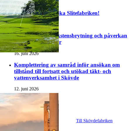
Välkomna att besöka Slitefabriken!
25. juni 2026
Tre frågor om kalkstensbrytning och påverkan
på vatten och natur
16. juni 2026
Komplettering av samråd inför ansökan om
tillstånd till fortsatt och utökad täkt- och
vattenverksamhet i Skövde
12. juni 2026
Se alla nyheter
Till Slitefabriken
Till Skövdefabriken