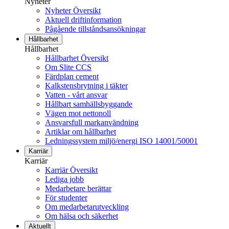
Nyheter
Nyheter Översikt
Aktuell driftinformation
Pågående tillståndsansökningar
Hållbarhet
Hållbarhet
Hållbarhet Översikt
Om Slite CCS
Färdplan cement
Kalkstensbrytning i täkter
Vatten - vårt ansvar
Hållbart samhällsbyggande
Vägen mot nettonoll
Ansvarsfull markanvändning
Artiklar om hållbarhet
Ledningssystem miljö/energi ISO 14001/50001
Karriär
Karriär
Karriär Översikt
Lediga jobb
Medarbetare berättar
För studenter
Om medarbetarutveckling
Om hälsa och säkerhet
Aktuellt