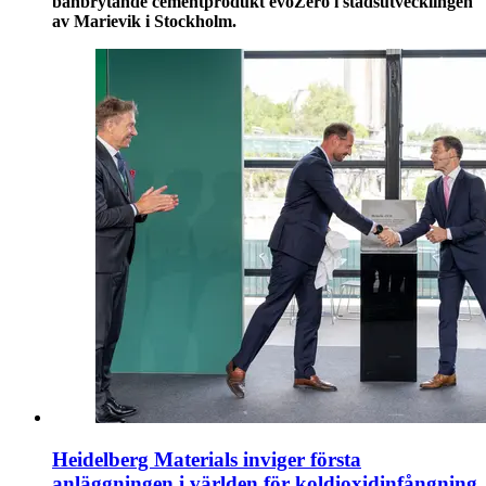
banbrytande cementprodukt evoZero i stadsutvecklingen
av Marievik i Stockholm.
Heidelberg Materials inviger första
anläggningen i världen för koldioxidinfångning