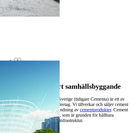
1
2
3
Cement för hållbart samhällsbyggande
Heidelberg Materials Cement Sverige (tidigare Cementa) är ett av
Sveriges största byggmaterialföretag. Vi tillverkar och säljer cement
och erbjuder kunskap om användning av
cementprodukter
. Cement
är nyckelingrediensen i betong, som är grunden för hållbara
byggnader och välfungerande infrastruktur.
Senaste nytt