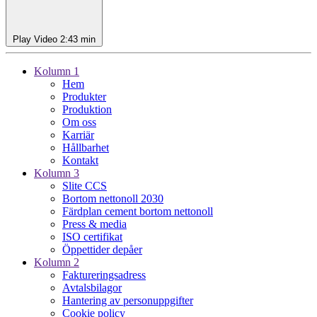
Play Video
2:43 min
Kolumn 1
Hem
Produkter
Produktion
Om oss
Karriär
Hållbarhet
Kontakt
Kolumn 3
Slite CCS
Bortom nettonoll 2030
Färdplan cement bortom nettonoll
Press & media
ISO certifikat
Öppettider depåer
Kolumn 2
Faktureringsadress
Avtalsbilagor
Hantering av personuppgifter
Cookie policy