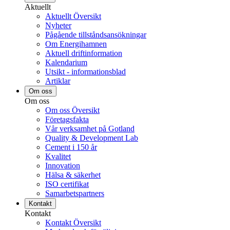
Aktuellt
Aktuellt Översikt
Nyheter
Pågående tillståndsansökningar
Om Energihamnen
Aktuell driftinformation
Kalendarium
Utsikt - informationsblad
Artiklar
Om oss
Om oss
Om oss Översikt
Företagsfakta
Vår verksamhet på Gotland
Quality & Development Lab
Cement i 150 år
Kvalitet
Innovation
Hälsa & säkerhet
ISO certifikat
Samarbetspartners
Kontakt
Kontakt
Kontakt Översikt