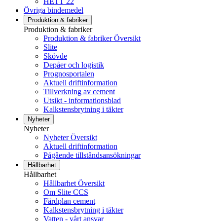
HETT 22
Övriga bindemedel
Produktion & fabriker
Produktion & fabriker
Produktion & fabriker Översikt
Slite
Skövde
Depåer och logistik
Prognosportalen
Aktuell driftinformation
Tillverkning av cement
Utsikt - informationsblad
Kalkstensbrytning i täkter
Nyheter
Nyheter
Nyheter Översikt
Aktuell driftinformation
Pågående tillståndsansökningar
Hållbarhet
Hållbarhet
Hållbarhet Översikt
Om Slite CCS
Färdplan cement
Kalkstensbrytning i täkter
Vatten - vårt ansvar