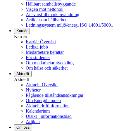
Hållbart samhällsbyggande
Vägen mot nettonoll
Ansvarsfull markanvändning
Artiklar om hållbarhet
Ledningssystem miljö/energi ISO 14001/50001
Karriär
Karriär
Karriär Översikt
Lediga jobb
Medarbetare berättar
För studenter
Om medarbetarutveckling
Om hälsa och säkerhet
Aktuellt
Aktuellt
Aktuellt Översikt
Nyheter
Pågående tillståndsansökningar
Om Energihamnen
Aktuell driftinformation
Kalendarium
Utsikt - informationsblad
Artiklar
Om oss