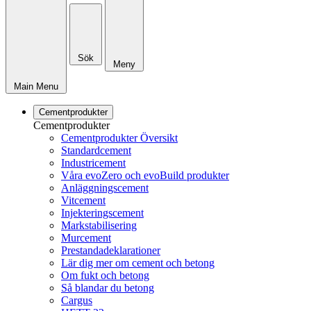
Sök
Meny
Main Menu
Cementprodukter
Cementprodukter
Cementprodukter Översikt
Standardcement
Industricement
Våra evoZero och evoBuild produkter
Anläggningscement
Vitcement
Injekteringscement
Markstabilisering
Murcement
Prestandadeklarationer
Lär dig mer om cement och betong
Om fukt och betong
Så blandar du betong
Cargus