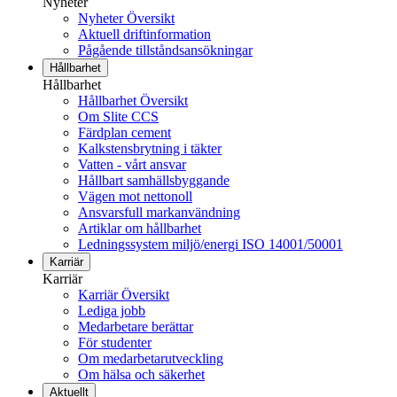
Nyheter
Nyheter Översikt
Aktuell driftinformation
Pågående tillståndsansökningar
Hållbarhet
Hållbarhet
Hållbarhet Översikt
Om Slite CCS
Färdplan cement
Kalkstensbrytning i täkter
Vatten - vårt ansvar
Hållbart samhällsbyggande
Vägen mot nettonoll
Ansvarsfull markanvändning
Artiklar om hållbarhet
Ledningssystem miljö/energi ISO 14001/50001
Karriär
Karriär
Karriär Översikt
Lediga jobb
Medarbetare berättar
För studenter
Om medarbetarutveckling
Om hälsa och säkerhet
Aktuellt