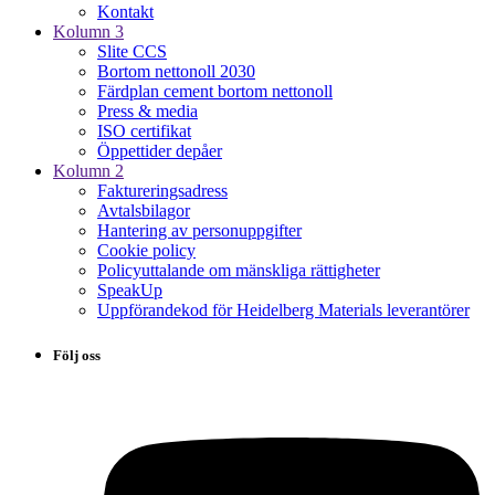
Kontakt
Kolumn 3
Slite CCS
Bortom nettonoll 2030
Färdplan cement bortom nettonoll
Press & media
ISO certifikat
Öppettider depåer
Kolumn 2
Faktureringsadress
Avtalsbilagor
Hantering av personuppgifter
Cookie policy
Policyuttalande om mänskliga rättigheter
SpeakUp
Uppförandekod för Heidelberg Materials leverantörer
Följ oss