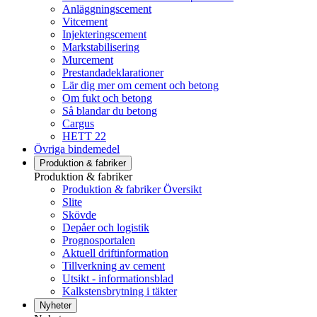
Anläggningscement
Vitcement
Injekteringscement
Markstabilisering
Murcement
Prestandadeklarationer
Lär dig mer om cement och betong
Om fukt och betong
Så blandar du betong
Cargus
HETT 22
Övriga bindemedel
Produktion & fabriker
Produktion & fabriker
Produktion & fabriker Översikt
Slite
Skövde
Depåer och logistik
Prognosportalen
Aktuell driftinformation
Tillverkning av cement
Utsikt - informationsblad
Kalkstensbrytning i täkter
Nyheter