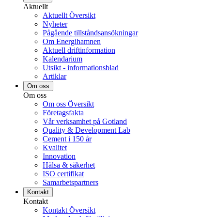
Aktuellt
Aktuellt Översikt
Nyheter
Pågående tillståndsansökningar
Om Energihamnen
Aktuell driftinformation
Kalendarium
Utsikt - informationsblad
Artiklar
Om oss
Om oss
Om oss Översikt
Företagsfakta
Vår verksamhet på Gotland
Quality & Development Lab
Cement i 150 år
Kvalitet
Innovation
Hälsa & säkerhet
ISO certifikat
Samarbetspartners
Kontakt
Kontakt
Kontakt Översikt