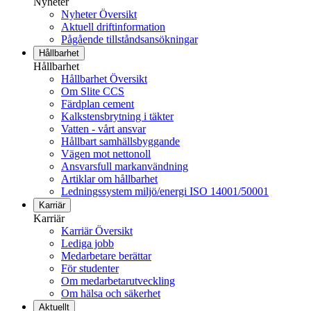
Nyheter
Nyheter Översikt
Aktuell driftinformation
Pågående tillståndsansökningar
Hållbarhet
Hållbarhet
Hållbarhet Översikt
Om Slite CCS
Färdplan cement
Kalkstensbrytning i täkter
Vatten - vårt ansvar
Hållbart samhällsbyggande
Vägen mot nettonoll
Ansvarsfull markanvändning
Artiklar om hållbarhet
Ledningssystem miljö/energi ISO 14001/50001
Karriär
Karriär
Karriär Översikt
Lediga jobb
Medarbetare berättar
För studenter
Om medarbetarutveckling
Om hälsa och säkerhet
Aktuellt