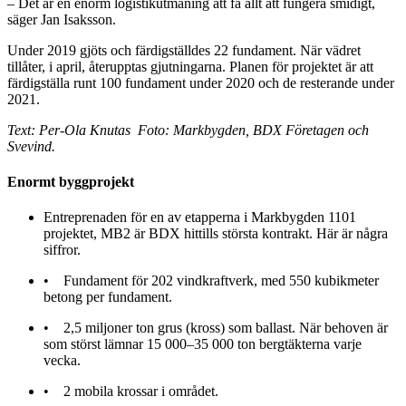
– Det är en enorm logistikutmaning att få allt att fungera smidigt,
säger Jan Isaksson.
Under 2019 gjöts och färdigställdes 22 fundament. När vädret
tillåter, i april, återupptas gjutningarna. Planen för projektet är att
färdigställa runt 100 fundament under 2020 och de resterande under
2021.
Text: Per-Ola Knutas Foto: Markbygden, BDX Företagen och
Svevind.
Enormt byggprojekt
Entreprenaden för en av etapperna i Markbygden 1101
projektet, MB2 är BDX hittills största kontrakt. Här är några
siffror.
• Fundament för 202 vindkraftverk, med 550 kubikmeter
betong per fundament.
• 2,5 miljoner ton grus (kross) som ballast. När behoven är
som störst lämnar 15 000–35 000 ton bergtäkterna varje
vecka.
• 2 mobila krossar i området.