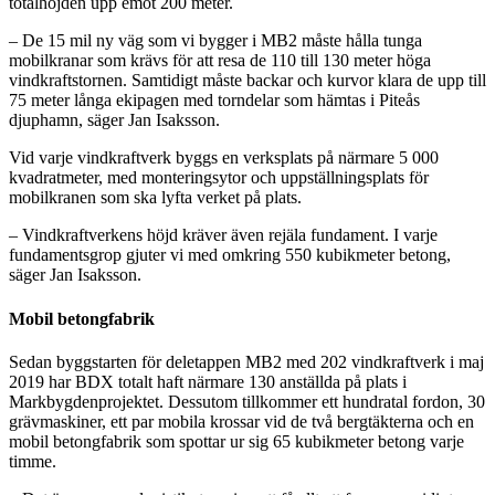
totalhöjden upp emot 200 meter.
– De 15 mil ny väg som vi bygger i MB2 måste hålla tunga
mobilkranar som krävs för att resa de 110 till 130 meter höga
vindkraftstornen. Samtidigt måste backar och kurvor klara de upp till
75 meter långa ekipagen med torndelar som hämtas i Piteås
djuphamn, säger Jan Isaksson.
Vid varje vindkraftverk byggs en verksplats på närmare 5 000
kvadratmeter, med monteringsytor och uppställningsplats för
mobilkranen som ska lyfta verket på plats.
– Vindkraftverkens höjd kräver även rejäla fundament. I varje
fundamentsgrop gjuter vi med omkring 550 kubikmeter betong,
säger Jan Isaksson.
Mobil betongfabrik
Sedan byggstarten för deletappen MB2 med 202 vindkraftverk i maj
2019 har BDX totalt haft närmare 130 anställda på plats i
Markbygdenprojektet. Dessutom tillkommer ett hundratal fordon, 30
grävmaskiner, ett par mobila krossar vid de två bergtäkterna och en
mobil betongfabrik som spottar ur sig 65 kubikmeter betong varje
timme.