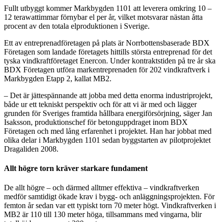
Fullt utbyggt kommer Markbygden 1101 att leverera omkring 10 –
12 terawattimmar förnybar el per år, vilket motsvarar nästan åtta
procent av den totala elproduktionen i Sverige.
Ett av entreprenadföretagen på plats är Norrbottensbaserade BDX
Företagen som landade företagets hittills största entreprenad för det
tyska vindkraftföretaget Enercon. Under kontraktstiden på tre år ska
BDX Företagen utföra markentreprenaden för 202 vindkraftverk i
Markbygden Etapp 2, kallat MB2.
– Det är jättespännande att jobba med detta enorma industriprojekt,
både ur ett tekniskt perspektiv och för att vi är med och lägger
grunden för Sveriges framtida hållbara energiförsörjning, säger Jan
Isaksson, produktionschef för betonguppdraget inom BDX
Företagen och med lång erfarenhet i projektet. Han har jobbat med
olika delar i Markbygden 1101 sedan byggstarten av pilotprojektet
Dragaliden 2008.
Allt högre torn kräver starkare fundament
De allt högre – och därmed alltmer effektiva – vindkraftverken
medför samtidigt ökade krav i bygg- och anläggningsprojekten. För
femton år sedan var ett typiskt torn 70 meter högt. Vindkraftverken i
MB2 är 110 till 130 meter höga, tillsammans med vingarna, blir