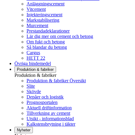
Anläggningscement
Vitcement
Injekteringscement
Markstabilisering
Murcement
Prestandadeklarationer
Lär dig mer om cement och betong
Om fukt och betong
Så blandar du betong
Cargus
HETT 22
Övriga bindemedel
Produktion & fabriker
Produktion & fabriker
Produktion & fabriker Översikt
Slite
Skövde
Depåer och logistik
Prognosportalen
Aktuell driftinformation
Tillverkning av cement
Utsikt - informationsblad
Kalkstensbrytning i täkter
Nyheter