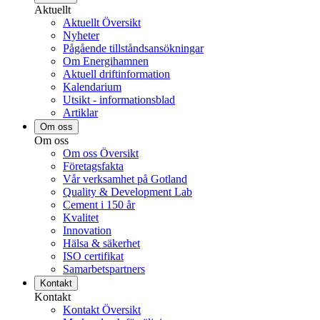
Aktuellt
Aktuellt Översikt
Nyheter
Pågående tillståndsansökningar
Om Energihamnen
Aktuell driftinformation
Kalendarium
Utsikt - informationsblad
Artiklar
Om oss
Om oss
Om oss Översikt
Företagsfakta
Vår verksamhet på Gotland
Quality & Development Lab
Cement i 150 år
Kvalitet
Innovation
Hälsa & säkerhet
ISO certifikat
Samarbetspartners
Kontakt
Kontakt
Kontakt Översikt