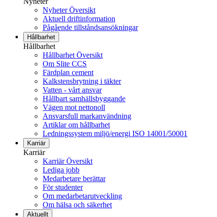
Nyheter
Nyheter Översikt
Aktuell driftinformation
Pågående tillståndsansökningar
Hållbarhet
Hållbarhet
Hållbarhet Översikt
Om Slite CCS
Färdplan cement
Kalkstensbrytning i täkter
Vatten - vårt ansvar
Hållbart samhällsbyggande
Vägen mot nettonoll
Ansvarsfull markanvändning
Artiklar om hållbarhet
Ledningssystem miljö/energi ISO 14001/50001
Karriär
Karriär
Karriär Översikt
Lediga jobb
Medarbetare berättar
För studenter
Om medarbetarutveckling
Om hälsa och säkerhet
Aktuellt