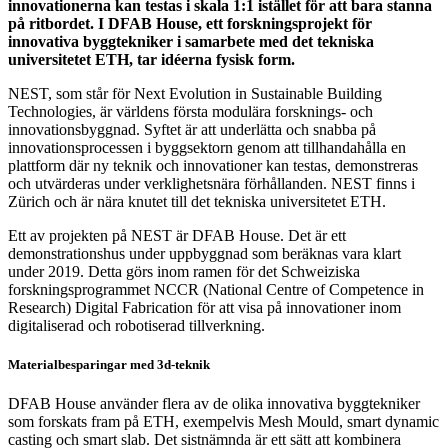
innovationerna kan testas i skala 1:1 istället för att bara stanna
på ritbordet. I DFAB House, ett forskningsprojekt för
innovativa byggtekniker i samarbete med det tekniska
universitetet ETH, tar idéerna fysisk form.
NEST, som står för Next Evolution in Sustainable Building
Technologies, är världens första modulära forsknings- och
innovationsbyggnad. Syftet är att underlätta och snabba på
innovationsprocessen i byggsektorn genom att tillhandahålla en
plattform där ny teknik och innovationer kan testas, demonstreras
och utvärderas under verklighetsnära förhållanden. NEST finns i
Zürich och är nära knutet till det tekniska universitetet ETH.
Ett av projekten på NEST är DFAB House. Det är ett
demonstrationshus under uppbyggnad som beräknas vara klart
under 2019. Detta görs inom ramen för det Schweiziska
forskningsprogrammet NCCR (National Centre of Competence in
Research) Digital Fabrication för att visa på innovationer inom
digitaliserad och robotiserad tillverkning.
Materialbesparingar med 3d-teknik
DFAB House använder flera av de olika innovativa byggtekniker
som forskats fram på ETH, exempelvis Mesh Mould, smart dynamic
casting och smart slab. Det sistnämnda är ett sätt att kombinera