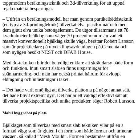
toppmodern beräkningsteknik och 3d-tillverkning för att uppnå
rejäla materialbesparingar.
– Utifrån en beräkningsmodell har man genom partikelbäddsteknik
(en typ av 3d-printingteknik) tillverkat elva plastformar och med
dem gjutit elva unika betongelement. De utgör tillsammans ett 78
kvadratmeter bjälklag som väger 70 procent mindre än vad ett
massivt konventionellt bjälklag skulle väga, berättar Robert Larsson
som är projektledare på utvecklingsavdelningen på Cementa och
som nyligen besökt NEST och DFAB House.
Med 3d-tekniken blir det betydligt enklare att skräddarsy både form
och funktion. Inuti smart slab:en finns ursparningar för
spännarmering, och man har också printat hålrum för avlopp,
eldragning och infästningar i taket.
– Det hade varit omöjligt att tillverka plattorna på något annat sätt,
det hade blivit extremt dyrt. Det här är ett väldigt effektivt sätt att
tillverka projektspecifika och unika produkter, säger Robert Larsson.
Mobil byggrobot på plats
Bjälklaget som tillverkas med smart slab-tekniken vilar på en s-
formad vägg som är gjuten i en form som både formar och armerar
väggen, så kallad ”Mesh Mould”. Formen bestämdes utifrån en