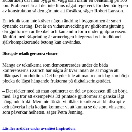
sidoartikel) där man byggt en vägg som klarar en belastning på 100
ton. Problemet är att det inte finns något regelverk för den här typen
av konstruktion så den går inte att försäkra, säger Robert Larsson.
En teknik som inte kräver någon ändring i byggnormen är smart
dynamic casting. Det är en vidareutveckling av glidformsgjutning
där gjutformen är flexibel och kan ändra form under gjutprocessen.
Jämfört med 3d-printing är armeringen integrerad och traditionell
självkompakterande betong kan användas.
Disruptiv teknik ger stora vinster
Många av teknikerna som demonstrerades under de båda
konferenserna i Zürich har några år kvar innan de är mogna att
tillämpas i produktion. Det betyder inte att man redan idag kan börja
plocka de lägst hängande frukterna på digitaliseringsträdet.
– Det räcker med att man optimerar en del av processen till att börja
med. Jag tror att exempelvis 3d-printade gjutformar är ganska lågt
hängande frukt. Men inte förrän vi tillåter tekniken att bli disruptiv
och påverka hela kedjan kommer vi att kunna se de stora vinsterna
som påverkar helheten, säger Petra Jenning.
Läs fler artiklar under avsnittet Inspiration.