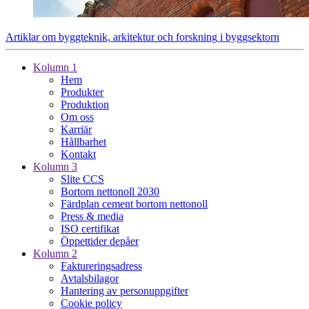
Artiklar om byggteknik, arkitektur och forskning i byggsektorn
Kolumn 1
Hem
Produkter
Produktion
Om oss
Karriär
Hållbarhet
Kontakt
Kolumn 3
Slite CCS
Bortom nettonoll 2030
Färdplan cement bortom nettonoll
Press & media
ISO certifikat
Öppettider depåer
Kolumn 2
Faktureringsadress
Avtalsbilagor
Hantering av personuppgifter
Cookie policy