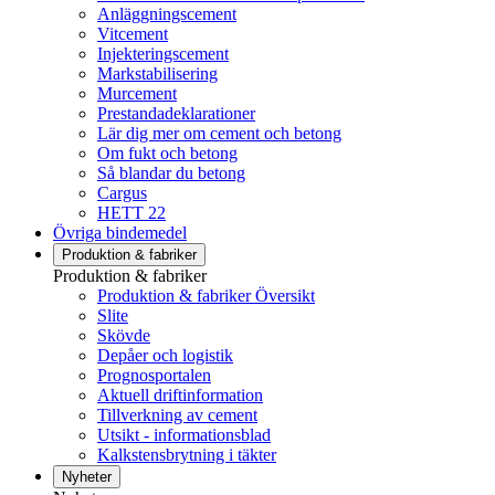
Anläggningscement
Vitcement
Injekteringscement
Markstabilisering
Murcement
Prestandadeklarationer
Lär dig mer om cement och betong
Om fukt och betong
Så blandar du betong
Cargus
HETT 22
Övriga bindemedel
Produktion & fabriker
Produktion & fabriker
Produktion & fabriker Översikt
Slite
Skövde
Depåer och logistik
Prognosportalen
Aktuell driftinformation
Tillverkning av cement
Utsikt - informationsblad
Kalkstensbrytning i täkter
Nyheter