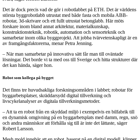
Det är dock precis vad de gör i robotlabbet på ETH. Det är världens
största byggrobotlabb utrustat med både fasta och mobila ABB-
robotar, 3d-skrivare och ett fullt utrustat betonglabb. Här möts
forskare inom bland annat arkitektur, materialkunskap,
konstruktionsteknik, robotik, automation och sensorteknik och
samarbetar inom olika byggprojekt. Att jobba tvärvetenskapligt är en
av framgångsfaktorerna, menar Petra Jenning.
– När man samarbetar på innovativa sätt får man till oväntade
lösningar. Det borde vi ta med oss till Sverige och hitta strukturer där
det kan hända, säger hon.
Robot som kollega på bygget
Det finns tre huvudsakliga forskningsområden i labbet; robotar för
byggarbetsplatser, skräddarsydd digital tillverkning och
livscykelanalyser av digitala tillverkningsmetoder.
– Att ta en robot från en skyddad miljö i exempelvis en bilfabrik till
en dynamisk omgivning på en byggarbetsplats med damm, regn, snö
och andra människor att förhålla sig till är inte det lättaste, säger
Robert Larsson.
Mesh mold innebär att en robot, baserat på en digital modell, klipper,