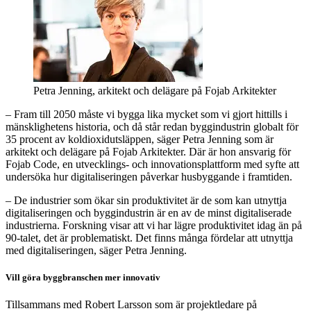
Petra Jenning, arkitekt och delägare på Fojab Arkitekter
– Fram till 2050 måste vi bygga lika mycket som vi gjort hittills i
mänsklighetens historia, och då står redan byggindustrin globalt för
35 procent av koldioxidutsläppen, säger Petra Jenning som är
arkitekt och delägare på Fojab Arkitekter. Där är hon ansvarig för
Fojab Code, en utvecklings- och innovationsplattform med syfte att
undersöka hur digitaliseringen påverkar husbyggande i framtiden.
– De industrier som ökar sin produktivitet är de som kan utnyttja
digitaliseringen och byggindustrin är en av de minst digitaliserade
industrierna. Forskning visar att vi har lägre produktivitet idag än på
90-talet, det är problematiskt. Det finns många fördelar att utnyttja
med digitaliseringen, säger Petra Jenning.
Vill göra byggbranschen mer innovativ
Tillsammans med Robert Larsson som är projektledare på