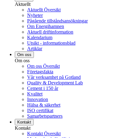
Aktuellt
Aktuellt Översikt
Nyheter
Pågående tillståndsansökningar
Om Energihamnen
Aktuell driftinformation
Kalendarium
Utsikt - informationsblad
Artiklar
Om oss
Om oss
Om oss Översikt
Företagsfakta
Vår verksamhet på Gotland
Quality & Development Lab
Cement i 150 år
Kvalitet
Innovation
Hälsa & säkerhet
ISO certifikat
Samarbetspartners
Kontakt
Kontakt
Kontakt Översikt