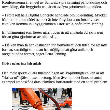
Konferenserna är en del av Schweiz stora satsning på forskning och
utveckling, där byggindustrin är ett av fyra prioriterade områden.
– I stort sett hela Digital Concrete handlade om 3d-printing. Mycket
händer inom området och det är inte långt borta nu innan vi ser
tekniken komma in i byggtekniken i stor skala, spår Petra Jenning.
En tillämpning som ligger nära i tiden är att använda 3d-skrivaren
för att göra gjutformar av olika slag.
– Då kan man få ner kostnaden för formarbetet och tiden för att sätta
formar, samtidigt som man har möjlighet att göra unika och
oregelbundna former, säger Petra Jenning.
Skriva ut hus inte helt enkelt
Den mest spektakulära tillämpningen av 3d-printingtekniken är att
”skriva ut” själva huset i betong. Men även om det finns ett antal
exempel att beskåda dras tekniken fortfarande med ett antal problem.