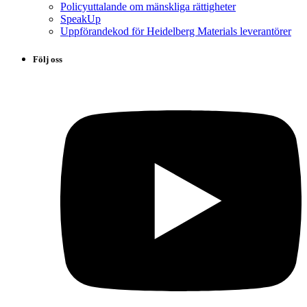
Policyuttalande om mänskliga rättigheter
SpeakUp
Uppförandekod för Heidelberg Materials leverantörer
Följ oss