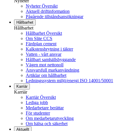
Nyheter
Nyheter Översikt
Aktuell driftinformation
Pågående tillståndsansökningar
Hållbarhet
Hållbarhet
Hållbarhet Översikt
Om Slite CCS
Färdplan cement
Kalkstensbrytning i täkter
Vatten - vårt ansvar
Hållbart samhällsbyggande
Vägen mot nettonoll
Ansvarsfull markanvändning
Artiklar om hållbarhet
Ledningssystem miljö/energi ISO 14001/50001
Karriär
Karriär
Karriär Översikt
Lediga jobb
Medarbetare berättar
För studenter
Om medarbetarutveckling
Om hälsa och säkerhet
Aktuellt