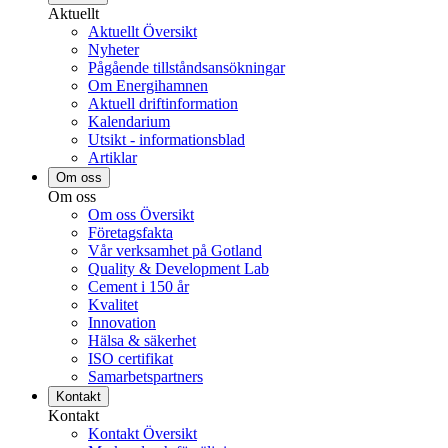
Aktuellt
Aktuellt Översikt
Nyheter
Pågående tillståndsansökningar
Om Energihamnen
Aktuell driftinformation
Kalendarium
Utsikt - informationsblad
Artiklar
Om oss
Om oss
Om oss Översikt
Företagsfakta
Vår verksamhet på Gotland
Quality & Development Lab
Cement i 150 år
Kvalitet
Innovation
Hälsa & säkerhet
ISO certifikat
Samarbetspartners
Kontakt
Kontakt
Kontakt Översikt