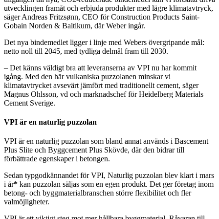
utvecklingen framåt och erbjuda produkter med lägre klimatavtryck,
säger Andreas Fritzsønn, CEO för Construction Products Saint-
Gobain Norden & Baltikum, där Weber ingår.
Det nya bindemedlet ligger i linje med Webers övergripande mål:
netto noll till 2045, med tydliga delmål fram till 2030.
– Det känns väldigt bra att leveranserna av VPI nu har kommit
igång. Med den här vulkaniska puzzolanen minskar vi
klimatavtrycket avsevärt jämfört med traditionellt cement, säger
Magnus Ohlsson, vd och marknadschef för Heidelberg Materials
Cement Sverige.
VPI är en naturlig puzzolan
VPI är en naturlig puzzolan som bland annat används i Bascement
Plus Slite och Byggcement Plus Skövde, där den bidrar till
förbättrade egenskaper i betongen.
Sedan typgodkännandet för VPI, Naturlig puzzolan blev klart i mars
i år
*
kan puzzolan säljas som en egen produkt. Det ger företag inom
betong- och byggmaterialbranschen större flexibilitet och fler
valmöjligheter.
VPI är ett viktigt steg mot mer hållbara byggmaterial. Råvaran till