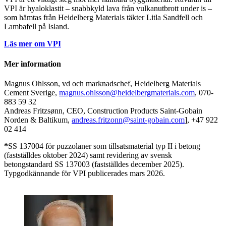
VPI är hyaloklastit – snabbkyld lava från vulkanutbrott under is –
som hämtas från Heidelberg Materials täkter Litla Sandfell och
Lambafell på Island.
Läs mer om VPI
Mer information
Magnus Ohlsson, vd och marknadschef, Heidelberg Materials
Cement Sverige,
magnus.ohlsson@heidelbergmaterials.com
, 070-
883 59 32
Andreas Fritzsønn, CEO, Construction Products Saint-Gobain
Norden & Baltikum,
andreas.fritzonn@saint-gobain.com
], +47 922
02 414
*
SS 137004 för puzzolaner som tillsatsmaterial typ II i betong
(fastställdes oktober 2024) samt revidering av svensk
betongstandard SS 137003 (fastställdes december 2025).
Typgodkännande för VPI publicerades mars 2026.