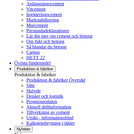
Anläggningscement
Vitcement
Injekteringscement
Markstabilisering
Murcement
Prestandadeklarationer
Lär dig mer om cement och betong
Om fukt och betong
Så blandar du betong
Cargus
HETT 22
Övriga bindemedel
Produktion & fabriker
Produktion & fabriker
Produktion & fabriker Översikt
Slite
Skövde
Depåer och logistik
Prognosportalen
Aktuell driftinformation
Tillverkning av cement
Utsikt - informationsblad
Kalkstensbrytning i täkter
Nyheter