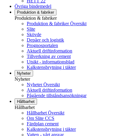
HETT 22
Övriga bindemedel
Produktion & fabriker
Produktion & fabriker
Produktion & fabriker Översikt
Slite
Skövde
Depåer och logistik
Prognosportalen
Aktuell driftinformation
Tillverkning av cement
Utsikt - informationsblad
Kalkstensbrytning i täkter
Nyheter
Nyheter
Nyheter Översikt
Aktuell driftinformation
Pågående tillståndsansökningar
Hållbarhet
Hållbarhet
Hållbarhet Översikt
Om Slite CCS
Färdplan cement
Kalkstensbrytning i täkter
Vatten - vårt ansvar