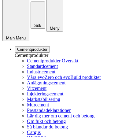
Sök
Meny
Main Menu
Cementprodukter
Cementprodukter
Cementprodukter Översikt
Standardcement
Industricement
Våra evoZero och evoBuild produkter
Anläggningscement
Vitcement
Injekteringscement
Markstabilisering
Murcement
Prestandadeklarationer
Lär dig mer om cement och betong
Om fukt och betong
Så blandar du betong
Cargus