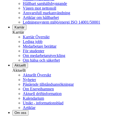
Hållbart samhällsbyggande
Vägen mot nettonoll
Ansvarsfull markanvändning
Artiklar om hållbarhet
Ledningssystem miljö/energi ISO 14001/50001
Karriär
Karriär
Karriär Översikt
Lediga jobb
Medarbetare berättar
För studenter
Om medarbetarutveckling
Om hälsa och säkerhet
Aktuellt
Aktuellt
Aktuellt Översikt
Nyheter
Pågående tillståndsansökningar
Om Energihamnen
Aktuell driftinformation
Kalendarium
Utsikt - informationsblad
Artiklar
Om oss