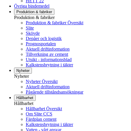
HETT 22
Övriga bindemedel
Produktion & fabriker
Produktion & fabriker
Produktion & fabriker Översikt
Slite
Skövde
Depåer och logistik
Prognosportalen
Aktuell driftinformation
Tillverkning av cement
Utsikt - informationsblad
Kalkstensbrytning i täkter
Nyheter
Nyheter
Nyheter Översikt
Aktuell driftinformation
Pågående tillståndsansökningar
Hållbarhet
Hållbarhet
Hållbarhet Översikt
Om Slite CCS
Färdplan cement
Kalkstensbrytning i täkter
Vatten - vårt ansvar