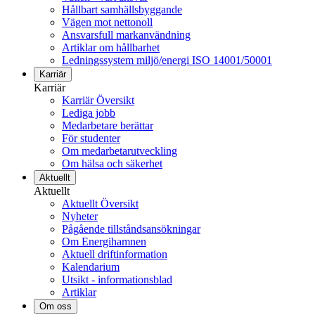
Hållbart samhällsbyggande
Vägen mot nettonoll
Ansvarsfull markanvändning
Artiklar om hållbarhet
Ledningssystem miljö/energi ISO 14001/50001
Karriär
Karriär
Karriär Översikt
Lediga jobb
Medarbetare berättar
För studenter
Om medarbetarutveckling
Om hälsa och säkerhet
Aktuellt
Aktuellt
Aktuellt Översikt
Nyheter
Pågående tillståndsansökningar
Om Energihamnen
Aktuell driftinformation
Kalendarium
Utsikt - informationsblad
Artiklar
Om oss