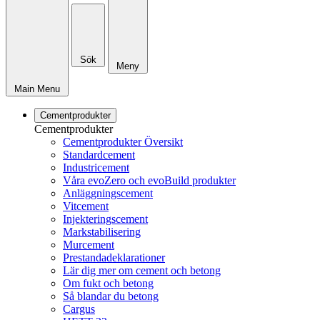
Sök
Meny
Main Menu
Cementprodukter
Cementprodukter
Cementprodukter Översikt
Standardcement
Industricement
Våra evoZero och evoBuild produkter
Anläggningscement
Vitcement
Injekteringscement
Markstabilisering
Murcement
Prestandadeklarationer
Lär dig mer om cement och betong
Om fukt och betong
Så blandar du betong
Cargus