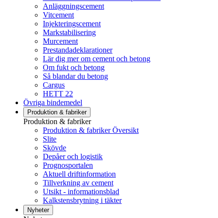
Anläggningscement
Vitcement
Injekteringscement
Markstabilisering
Murcement
Prestandadeklarationer
Lär dig mer om cement och betong
Om fukt och betong
Så blandar du betong
Cargus
HETT 22
Övriga bindemedel
Produktion & fabriker
Produktion & fabriker
Produktion & fabriker Översikt
Slite
Skövde
Depåer och logistik
Prognosportalen
Aktuell driftinformation
Tillverkning av cement
Utsikt - informationsblad
Kalkstensbrytning i täkter
Nyheter