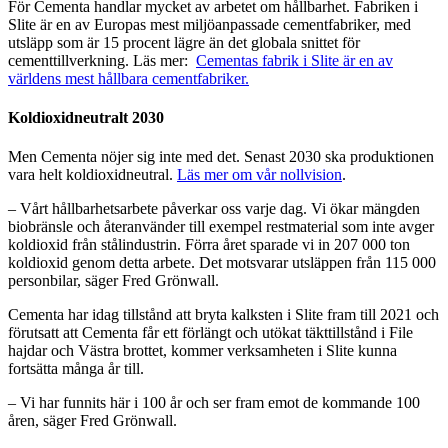
För Cementa handlar mycket av arbetet om hållbarhet. Fabriken i
Slite är en av Europas mest miljöanpassade cementfabriker, med
utsläpp som är 15 procent lägre än det globala snittet för
cementtillverkning. Läs mer:
Cementas fabrik i Slite är en av
världens mest hållbara cementfabriker.
Koldioxidneutralt 2030
Men Cementa nöjer sig inte med det. Senast 2030 ska produktionen
vara helt koldioxidneutral.
Läs mer om vår nollvision
.
– Vårt hållbarhetsarbete påverkar oss varje dag. Vi ökar mängden
biobränsle och återanvänder till exempel restmaterial som inte avger
koldioxid från stålindustrin. Förra året sparade vi in 207 000 ton
koldioxid genom detta arbete. Det motsvarar utsläppen från 115 000
personbilar, säger Fred Grönwall.
Cementa har idag tillstånd att bryta kalksten i Slite fram till 2021 och
förutsatt att Cementa får ett förlängt och utökat täkttillstånd i File
hajdar och Västra brottet, kommer verksamheten i Slite kunna
fortsätta många år till.
– Vi har funnits här i 100 år och ser fram emot de kommande 100
åren, säger Fred Grönwall.