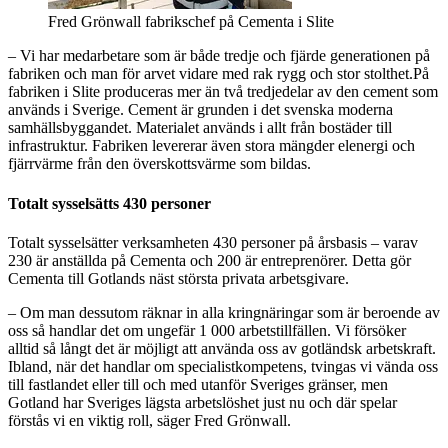
Fred Grönwall fabrikschef på Cementa i Slite
– Vi har medarbetare som är både tredje och fjärde generationen på
fabriken och man för arvet vidare med rak rygg och stor stolthet.På
fabriken i Slite produceras mer än två tredjedelar av den cement som
används i Sverige. Cement är grunden i det svenska moderna
samhällsbyggandet. Materialet används i allt från bostäder till
infrastruktur. Fabriken levererar även stora mängder elenergi och
fjärrvärme från den överskottsvärme som bildas.
Totalt sysselsätts 430 personer
Totalt sysselsätter verksamheten 430 personer på årsbasis – varav
230 är anställda på Cementa och 200 är entreprenörer. Detta gör
Cementa till Gotlands näst största privata arbetsgivare.
– Om man dessutom räknar in alla kringnäringar som är beroende av
oss så handlar det om ungefär 1 000 arbetstillfällen. Vi försöker
alltid så långt det är möjligt att använda oss av gotländsk arbetskraft.
Ibland, när det handlar om specialistkompetens, tvingas vi vända oss
till fastlandet eller till och med utanför Sveriges gränser, men
Gotland har Sveriges lägsta arbetslöshet just nu och där spelar
förstås vi en viktig roll, säger Fred Grönwall.