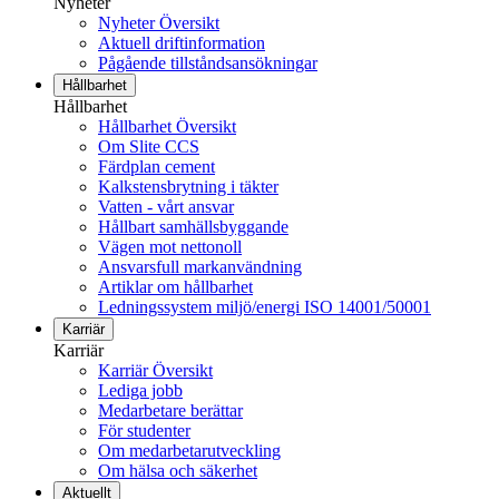
Nyheter
Nyheter Översikt
Aktuell driftinformation
Pågående tillståndsansökningar
Hållbarhet
Hållbarhet
Hållbarhet Översikt
Om Slite CCS
Färdplan cement
Kalkstensbrytning i täkter
Vatten - vårt ansvar
Hållbart samhällsbyggande
Vägen mot nettonoll
Ansvarsfull markanvändning
Artiklar om hållbarhet
Ledningssystem miljö/energi ISO 14001/50001
Karriär
Karriär
Karriär Översikt
Lediga jobb
Medarbetare berättar
För studenter
Om medarbetarutveckling
Om hälsa och säkerhet
Aktuellt