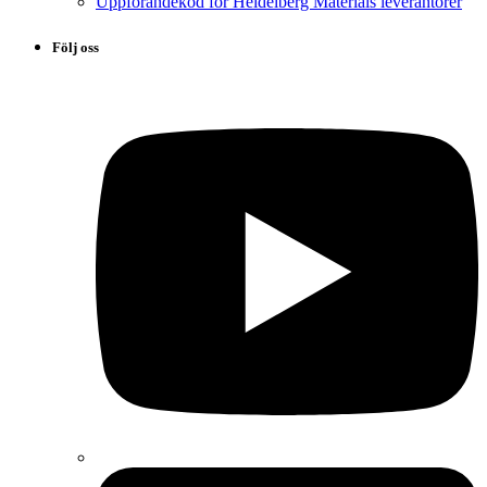
Uppförandekod för Heidelberg Materials leverantörer
Följ oss