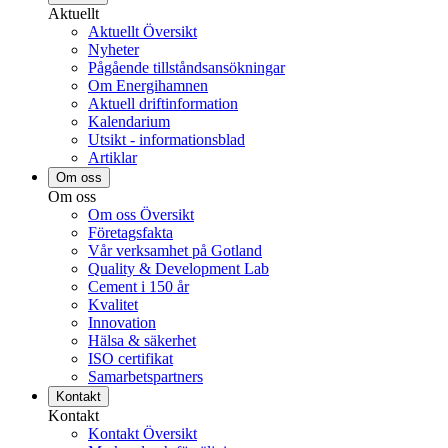
Aktuellt
Aktuellt Översikt
Nyheter
Pågående tillståndsansökningar
Om Energihamnen
Aktuell driftinformation
Kalendarium
Utsikt - informationsblad
Artiklar
Om oss
Om oss
Om oss Översikt
Företagsfakta
Vår verksamhet på Gotland
Quality & Development Lab
Cement i 150 år
Kvalitet
Innovation
Hälsa & säkerhet
ISO certifikat
Samarbetspartners
Kontakt
Kontakt
Kontakt Översikt