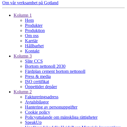
Om vår verksamhet på Gotland
Kolumn 1
Hem
Produkter
Produktion
Om oss
Karriär
Hållbarhet
Kontakt
Kolumn 3
Slite CCS
Bortom nettonoll 2030
Färdplan cement bortom nettonoll
Press & media
ISO certifikat
Öppettider depåer
Kolumn 2
Faktureringsadress
Avtalsbilagor
Hantering av personuppgifter
Cookie policy
Policyuttalande om mänskliga rättigheter
SpeakUp