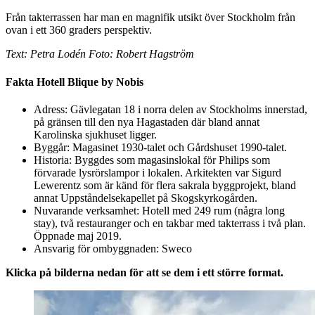
Från takterrassen har man en magnifik utsikt över Stockholm från
ovan i ett 360 graders perspektiv.
Text: Petra Lodén Foto: Robert Hagström
Fakta Hotell Blique by Nobis
Adress: Gävlegatan 18 i norra delen av Stockholms innerstad,
på gränsen till den nya Hagastaden där bland annat
Karolinska sjukhuset ligger.
Byggår: Magasinet 1930-talet och Gårdshuset 1990-talet.
Historia: Byggdes som magasinslokal för Philips som
förvarade lysrörslampor i lokalen. Arkitekten var Sigurd
Lewerentz som är känd för flera sakrala byggprojekt, bland
annat Uppståndelsekapellet på Skogskyrkogården.
Nuvarande verksamhet: Hotell med 249 rum (några long
stay), två restauranger och en takbar med takterrass i två plan.
Öppnade maj 2019.
Ansvarig för ombyggnaden: Sweco
Klicka på bilderna nedan för att se dem i ett större format.