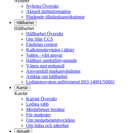
Nyheter
Nyheter Översikt
Aktuell driftinformation
Pågående tillståndsansökningar
Hållbarhet
Hållbarhet
Hållbarhet Översikt
Om Slite CCS
Färdplan cement
Kalkstensbrytning i täkter
Vatten - vårt ansvar
Hållbart samhällsbyggande
Vägen mot nettonoll
Ansvarsfull markanvändning
Artiklar om hållbarhet
Ledningssystem miljö/energi ISO 14001/50001
Karriär
Karriär
Karriär Översikt
Lediga jobb
Medarbetare berättar
För studenter
Om medarbetarutveckling
Om hälsa och säkerhet
Aktuellt