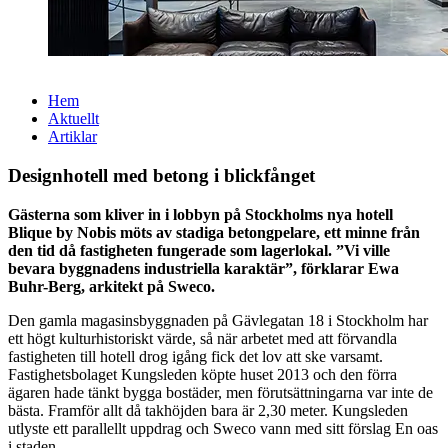
Hem
Aktuellt
Artiklar
Designhotell med betong i blickfånget
Gästerna som kliver in i lobbyn på Stockholms nya hotell
Blique by Nobis möts av stadiga betongpelare, ett minne från
den tid då fastigheten fungerade som lagerlokal. ”Vi ville
bevara byggnadens industriella karaktär”, förklarar Ewa
Buhr-Berg, arkitekt på Sweco.
Den gamla magasinsbyggnaden på Gävlegatan 18 i Stockholm har
ett högt kulturhistoriskt värde, så när arbetet med att förvandla
fastigheten till hotell drog igång fick det lov att ske varsamt.
Fastighetsbolaget Kungsleden köpte huset 2013 och den förra
ägaren hade tänkt bygga bostäder, men förutsättningarna var inte de
bästa. Framför allt då takhöjden bara är 2,30 meter. Kungsleden
utlyste ett parallellt uppdrag och Sweco vann med sitt förslag En oas
i staden.