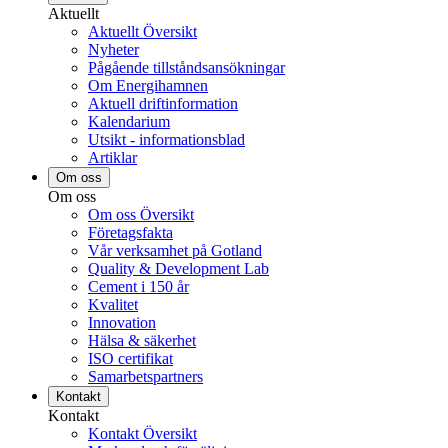
Aktuellt
Aktuellt Översikt
Nyheter
Pågående tillståndsansökningar
Om Energihamnen
Aktuell driftinformation
Kalendarium
Utsikt - informationsblad
Artiklar
Om oss
Om oss
Om oss Översikt
Företagsfakta
Vår verksamhet på Gotland
Quality & Development Lab
Cement i 150 år
Kvalitet
Innovation
Hälsa & säkerhet
ISO certifikat
Samarbetspartners
Kontakt
Kontakt
Kontakt Översikt