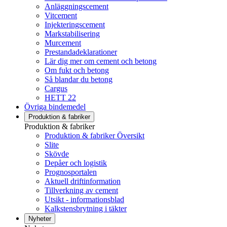
Anläggningscement
Vitcement
Injekteringscement
Markstabilisering
Murcement
Prestandadeklarationer
Lär dig mer om cement och betong
Om fukt och betong
Så blandar du betong
Cargus
HETT 22
Övriga bindemedel
Produktion & fabriker
Produktion & fabriker
Produktion & fabriker Översikt
Slite
Skövde
Depåer och logistik
Prognosportalen
Aktuell driftinformation
Tillverkning av cement
Utsikt - informationsblad
Kalkstensbrytning i täkter
Nyheter