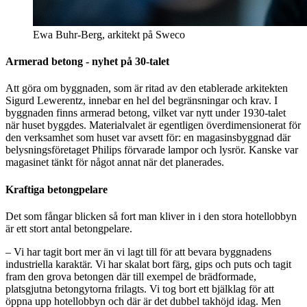
Ewa Buhr-Berg, arkitekt på Sweco
Armerad betong - nyhet på 30-talet
Att göra om byggnaden, som är ritad av den etablerade arkitekten
Sigurd Lewerentz, innebar en hel del begränsningar och krav. I
byggnaden finns armerad betong, vilket var nytt under 1930-talet
när huset byggdes. Materialvalet är egentligen överdimensionerat för
den verksamhet som huset var avsett för: en magasinsbyggnad där
belysningsföretaget Philips förvarade lampor och lysrör. Kanske var
magasinet tänkt för något annat när det planerades.
Kraftiga betongpelare
Det som fångar blicken så fort man kliver in i den stora hotellobbyn
är ett stort antal betongpelare.
– Vi har tagit bort mer än vi lagt till för att bevara byggnadens
industriella karaktär. Vi har skalat bort färg, gips och puts och tagit
fram den grova betongen där till exempel de brädformade,
platsgjutna betongytorna frilagts. Vi tog bort ett bjälklag för att
öppna upp hotellobbyn och där är det dubbel takhöjd idag. Men